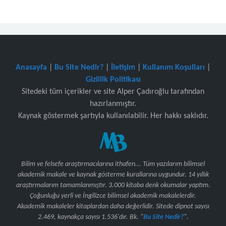
Anasayfa
|
Bu Site Nedir?
|
İletişim
|
Kullanım Koşulları
|
Gizlilik Politikası
Sitedeki tüm içerikler ve site Alper Çadıroğlu tarafından
hazırlanmıştır.
Kaynak göstermek şartıyla kullanılabilir. Her hakkı saklıdır.
Bilim ve felsefe araştırmacılarına ithafen... Tüm yazılarım bilimsel
akademik makale ve kaynak gösterme kurallarına uygundur. 14 yıllık
araştırmalarım tamamlanmıştır. 3.000 kitaba denk okumalar yaptım.
Çoğunluğu yerli ve İngilizce bilimsel akademik makalelerdir.
Akademik makaleler kitaplardan daha değerlidir. Sitede dipnot sayısı
2.469, kaynakça sayısı 1.536'dır. Bk. "
Bu Site Nedir?
".