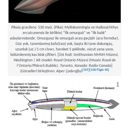
Pikaia gracilens: 530 myö. (Pikai; Myllokunmingia ve Haikouichthys
ercaicunensis ile birlikte) “İlk omurgalı” ve “ilk balık”
adaylarındandır. Omurgasız ile omurgalı arası geçiştir (ara formdur).
Göz yok, tanımlanmış kafa(tası) yok, başta iki tane dokungaç,
uzunluk (uz.) 5 cm civarı, hareket S şeklinde, vücut yana yassı,
bölümlenmiş kas blok çiftleri. [Üst fosil:
Smithsonian NMNH Müzesi,
Washington
| Alt model:
Royal Ontario Müzesi (Musée Royal de
l’Ontario/Phlesch Bubble), Toronto, Kanada: Radio-Canada
]
[105]
[106/Figür 46]
(Görselleri birleştiren:
Alper Çadıroğlu
)