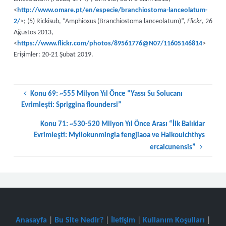
<
http://www.omare.pt/en/especie/branchiostoma-lanceolatum-
2/
>; (5) Rickisub, “Amphioxus (Branchiostoma lanceolatum)”,
Flickr
, 26
Ağustos 2013,
<
https://www.flickr.com/photos/89561776@N07/11605146814
>
Erişimler: 20-21 Şubat 2019.
Konu 69: ~555 Milyon Yıl Önce “Yassı Su Solucanı
Evrimleşti: Spriggina floundersi”
Konu 71: ~530-520 Milyon Yıl Önce Arası “İlk Balıklar
Evrimleşti: Myllokunmingia fengjiaoa ve Haikouichthys
ercaicunensis”
Anasayfa
|
Bu Site Nedir?
|
İletişim
|
Kullanım Koşulları
|