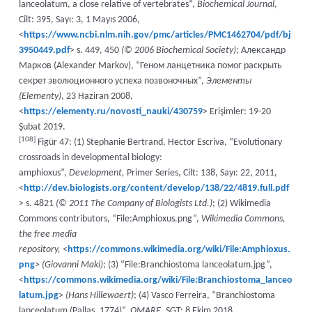
lanceolatum, a close relative of vertebrates”,
Biochemical Journal
,
Cilt: 395, Sayı: 3, 1 Mayıs 2006,
<
https://www.ncbi.nlm.nih.gov/pmc/articles/PMC1462704/pdf/bj
3950449.pdf
> s. 449, 450
(© 2006 Biochemical Society)
; Александр
Марков (Alexander Markov), “Геном ланцетника помог раскрыть
секрет эволюционного успеха позвоночных”,
Элементы
(Elementy)
, 23 Haziran 2008,
<
https://elementy.ru/novosti_nauki/430759
> Erişimler: 19-20
Şubat 2019.
[108]
Figür 47: (1) Stephanie Bertrand, Hector Escriva, “Evolutionary
crossroads in developmental biology:
amphioxus”,
Development,
Primer Series, Cilt: 138, Sayı: 22, 2011,
<
http://dev.biologists.org/content/develop/138/22/4819.full.pdf
> s. 4821
(© 2011 The Company of Biologists Ltd.)
; (2) Wikimedia
Commons contributors, “File:Amphioxus.png”,
Wikimedia Commons,
the free media
repository,
<
https://commons.wikimedia.org/wiki/File:Amphioxus.
png
>
(Giovanni Maki)
; (3) “File:Branchiostoma lanceolatum.jpg”,
<
https://commons.wikimedia.org/wiki/File:Branchiostoma_lanceo
latum.jpg
>
(Hans Hillewaert)
; (4) Vasco Ferreira, “Branchiostoma
lanceolatum (Pallas, 1774)”,
OMARE
, SGT: 8 Ekim 2018,