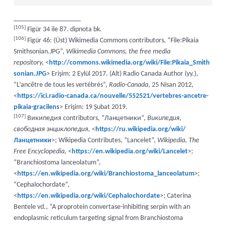
___________________
[105]
Figür 34 ile 87. dipnota bk.
[106]
Figür 46: (Üst) Wikimedia Commons contributors, “File:Pikaia
Smithsonian.JPG”,
Wikimedia Commons, the free media
repository,
<
http://commons.wikimedia.org/wiki/File:Pikaia_Smith
sonian.JPG
> Erişim: 2 Eylül 2017. (Alt) Radio Canada Author (yy.),
“L’ancêtre de tous les vertébrés”,
Radio-Canada
, 25 Nisan 2012,
<
https://ici.radio-canada.ca/nouvelle/552521/vertebres-ancetre-
pikaia-gracilens
> Erişim: 19 Şubat 2019.
[107]
Википедия contributors, “Ланцетники”,
Википедия,
свободная энциклопедия,
<
https://ru.wikipedia.org/wiki/
Ланцетники
>; Wikipedia Contributes, “Lancelet”,
Wikipedia, The
Free Encyclopedia,
<
https://en.wikipedia.org/wiki/Lancelet
>;
“Branchiostoma lanceolatum”,
<
https://en.wikipedia.org/wiki/Branchiostoma_lanceolatum
>;
“Cephalochordate”,
<
https://en.wikipedia.org/wiki/Cephalochordate
>; Caterina
Bentele vd., “A proprotein convertase-inhibiting serpin with an
endoplasmic reticulum targeting signal from Branchiostoma