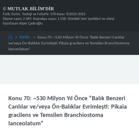
Skip
©
M
U
T
L
A
K
B
I
L
I
M
'
D
I
R
to
content
Home
Evrim
Konu 70: ~530 Milyon Yıl Önce “Balık Benzeri Canlılar
ve/veya Ön-Balıklar Evrimleşti: Pikaia gracilens ve Temsilen Branchiostoma
lanceolatum”
Konu 70: ~530 Milyon Yıl Önce “Balık Benzeri
Canlılar ve/veya Ön-Balıklar Evrimleşti: Pikaia
gracilens ve Temsilen Branchiostoma
lanceolatum”