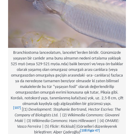
Branchiostoma lanceolatum, lancelet’lerden biridir. Günümüzde
yaşayan bir canlıdır ama bunu almamın nedeni ortalama yaklaşık
525 myö (veya 529-521 myöa.nda) balık benzeri ve/veya ön-balıklar
olarak yaşamış olan omurgasız omurgalı arası canlılara (veya
omurgasızdan omurgalıya geçişin arasındaki -ara- canlılara) fazlaca
ya da neredeyse tamamen benziyor olmasıdır ki zaten bilimsel
makalelerde bu tür “yaşayan fosil” olarak değerlendirilip
omurgasızdan omurgalı evrimi konusuna ışık tutar, Pikaia gibi.
Kordalı, notokord yapı, tanımlanmış kafa(tası) yok, uz. 2,5-8 cm, çift
olmamak kaydıyla ışığı algılayabilen bir gözümsü yapı.
[107]
[(1)
Development: Stephanie Bertrand, Hector Escriva: The
Company of Biologists Ltd.
| (2)
Wikimedia Commons: Giovanni
Maki
| (3)
Wikimedia Commons: Hans Hillewaert
| (4)
OMARE:
Vasco Ferreira
| (5)
Flickr: Rickisub
] (Görselleri düzenleyerek
[108:Figür 47]
birleştiren:
Alper Çadıroğlu
)