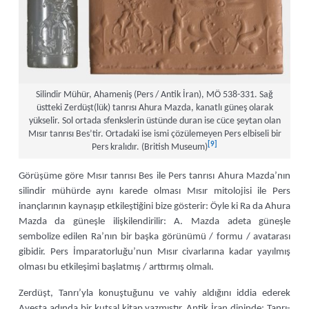
Silindir Mühür, Ahameniş (Pers / Antik İran), MÖ 538-331. Sağ
üstteki Zerdüşt(lük) tanrısı Ahura Mazda, kanatlı güneş olarak
yükselir. Sol ortada sfenkslerin üstünde duran ise cüce şeytan olan
Mısır tanrısı Bes’tir. Ortadaki ise ismi çözülemeyen Pers elbiseli bir
[9]
Pers kralıdır. (British Museum)
Görüşüme göre Mısır tanrısı Bes ile Pers tanrısı Ahura Mazda’nın
silindir mühürde aynı karede olması Mısır mitolojisi ile Pers
inançlarının kaynaşıp etkileştiğini bize gösterir: Öyle ki Ra da Ahura
Mazda da güneşle ilişkilendirilir: A. Mazda adeta güneşle
sembolize edilen Ra’nın bir başka görünümü / formu / avatarası
gibidir. Pers İmparatorluğu’nun Mısır civarlarına kadar yayılmış
olması bu etkileşimi başlatmış / arttırmış olmalı.
Zerdüşt, Tanrı’yla konuştuğunu ve vahiy aldığını iddia ederek
Avesta adında bir kutsal kitap yazmıştır. Antik İran dininde; Tanrı-