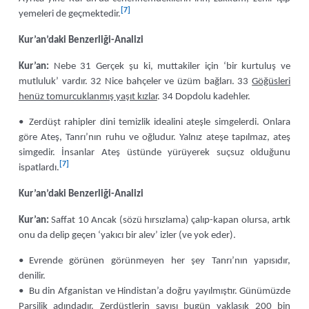
[7]
yemeleri de geçmektedir.
Kur’an’daki Benzerliği-Analizi
Kur’an:
Nebe 31 Gerçek şu ki, muttakiler için ‘bir kurtuluş ve
mutluluk’ vardır. 32 Nice bahçeler ve üzüm bağları. 33
Göğüsleri
henüz tomurcuklanmış yaşıt kızlar
. 34 Dopdolu kadehler.
• Zerdüşt rahipler dini temizlik idealini ateşle simgelerdi. Onlara
göre Ateş, Tanrı’nın ruhu ve oğludur. Yalnız ateşe tapılmaz, ateş
simgedir. İnsanlar Ateş üstünde yürüyerek suçsuz olduğunu
[7]
ispatlardı.
Kur’an’daki Benzerliği-Analizi
Kur’an:
Saffat 10 Ancak (sözü hırsızlama) çalıp-kapan olursa, artık
onu da delip geçen ‘yakıcı bir alev’ izler (ve yok eder).
• Evrende görünen görünmeyen her şey Tanrı’nın yapısıdır,
denilir.
• Bu din Afganistan ve Hindistan’a doğru yayılmıştır. Günümüzde
Parsilik adındadır. Zerdüştlerin sayısı bugün yaklaşık 200 bin