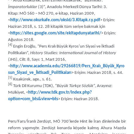
Arda Kısakürek, Evin Esmen Kısakürek, “
Bizimkiler:
İmparatorluklar (3)
“, Anadolu Merkezli Dünya Tarihi: 3.
Kitap: MÖ 560 – MÖ 270, e-kitap, Haziran 2009,
<
http://www.okurkafe.com/oksid/3.Kitapk.r.y.pdf
> Erişim:
Haziran 2018, s. 12. 28 kitaplık tüm seriye bakmak için
<
https://sites.google.com/site/ekitapdunyatarihi/
> Erişim:
Ağustos 2018.
[4]
Engin Eroğlu, “Pers Kralı Büyük Kyros’un Siyasi ve İktisadi
Politikaları”,
History Studies: International Journal of History
(JHS)
, Cilt: 8, Sayı: 1, Mart 2016,
<
http://www.academia.edu/29266819/Pers_Kralı_Büyük_Kyro
sun_Siyasi_ve_İktisadi_Politikaları
> Erişim: Haziran 2018, s. 44.
[5]
Kısakürek, age., s. 61.
[6]
Türk Dil Kurumu (TDK), “
Büyük Türkçe Sözlük
“, Arayınız:
Mülkiyet, <
http://www.tdk.gov.tr/index.php?
option=com_bts&view=bts
> Erişim: Haziran 2018.
Pers/Fars/İranlı Zerdüşt, MÖ 700’lerde Hint ile İran dinlerinde bir
reform yapmıştır. Zerdüşt kenarda köşede kalmış Ahura Mazda