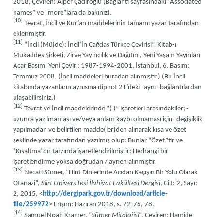
2018, Çeviren: Alper Çadıroğlu (Bağlantı sayfasındaki “Associated
names” ve “more”lara da bakınız).
[10]
Tevrat, İncil ve Kur’an maddelerinin tamamı yazar tarafından
eklenmiştir.
[11]
“İncil (Müjde): İncil’İn Çağdaş Türkçe Çevirisi”, Kitab-ı
Mukaddes Şirketi, Zirve Yayıncılık ve Dağıtım, Yeni Yaşam Yayınları,
Acar Basım, Yeni Çeviri: 1987-1994-2001, İstanbul, 6. Basım:
Temmuz 2008. (İncil maddeleri buradan alınmıştır.) (Bu İncil
kitabında yazanların aynısına dipnot 21’deki -aynı- bağlantılardan
ulaşabilirsiniz.)
[12]
Tevrat ve İncil maddelerinde “( )” işaretleri arasındakiler; -
uzunca yazılmaması ve/veya anlam kaybı olmaması için- değişiklik
yapılmadan ve belirtilen madde(ler)den alınarak kısa ve özet
şeklinde yazar tarafından yazılmış olup: Bunlar “Özet”tir ve
“Kısaltma”dır tarzında işaretlendirilmiştir: Herhangi bir
işaretlendirme yoksa doğrudan / aynen alınmıştır.
[13]
Necati Sümer, “Hint Dinlerinde Acıdan Kaçışın Bir Yolu Olarak
Ötanazi”,
Siirt Üniversitesi İlahiyat Fakültesi Dergisi
, Cilt: 2, Sayı:
2, 2015, <
http://dergipark.gov.tr/download/article-
file/259972
> Erişim: Haziran 2018, s. 72-76, 78.
[14]
Samuel Noah Kramer, “
Sümer Mitolojisi
“, Çeviren: Hamide