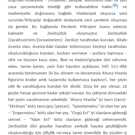
doğması mülkiyete
(Mülkiyet: Sahiplik. Kendisinin olan bir şeyi
[6]
yasa çerçevesinde istediği gibi kullanabilme hakkı.
) ve
medeniyetin doğmasına bağlıdır. Medeniyet oluşursa yeni
sorunlar/ihtiyaçlar doğacaktır dolayısıyla yeni çarelerin oluşması
da gerekir. Bu bağlamda Perslerin Mitraizm inancı yetersiz
kalmıştır ve Zerdüştlük oluşmuştur. Zerdüştlük
(Zarathustrizm/Zoroasterizm): Zerdüşt tarafından kurulan, kitabı
Avesta olan, Avesta’daki Gatalar bölümünün Zerdüşt tarafından
oluşturulduğuna inanılan, kurban vermeye – putlara tapmaya –
sihir ve büyüye karşı olan, ilkel ve bedevi/göçebe dini reforme
eden, tarımı içeren, yeni İran hayatını açıklayan, MÖ 521-486
arasında benimsenen (ki bu dönem ve devamında Ahura Mazda
figürünü krallar artık taçlarında kullanmaya başlıyor), her şeyin
zıttı ile varolduğuna inanılan bir dindir. Zıtsız bir şey olmaz, zıt
güçler hesap gününe kadar çekişir/savaşır, bu çekişme dünyadaki
her şeyin varolmasının sebebidir. “Ahura Mazda” iyi tanrı (tanrı)-
“Ehriman” kötü tanrı/güç (şeytan), “Spentameinu” iyi olan her şey
– “Engermeinu” kötü olan her şey, “Övgü Evi” iyi olanların gideceği
cennet – “Yalan Evi” kötü olanların gideceği cehennemdir.
Zerdüştlük dini göçebe hayattan yerleşik hayata geçildiğinde
oluşturulduğu için çiftçilik ve/veya tarım önemlidir. Bu yüzden iş