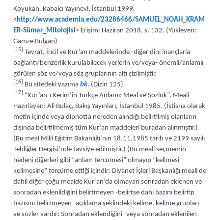
Koyukan, Kabalcı Yayınevi, İstanbul 1999,
<
http://www.academia.edu/23286466/SAMUEL_NOAH_KRAM
ER-Sümer_Mitolojisi
> Erişim: Haziran 2018, s. 132. (Yükleyen:
Gamze Bulgan)
[15]
Tevrat, İncil ve Kur’an maddelerinde -diğer dini inançlarla
bağlantı/benzerlik kurulabilecek yerlerin ve/veya- önemli/anlamlı
görülen söz ve/veya söz gruplarının altı çizilmiştir.
[16]
Bu sitedeki yazıma
bk.
(Dizin 125).
[17]
“Kur’an-ı Kerim’in Türkçe Anlamı: Meal ve Sözlük”, Meali
Hazırlayan: Ali Bulaç, Bakış Yayınları, İstanbul 1985. (İstisna olarak
metin içinde veya dipnotta nereden alındığı belirtilmiş olanların
dışında belirtilmemiş tüm Kur’an maddeleri buradan alınmıştır.)
(Bu meal Milli Eğitim Bakanlığı’nın 18.11.1985 tarih ve 2199 sayılı
Tebliğler Dergisi’nde tavsiye edilmiştir.) (Bu meali seçmemin
nedeni diğerleri gibi “anlam tercümesi” olmayıp “kelimesi
kelimesine” tercüme ettiği içindir: Diyanet İşleri Başkanlığı meali de
dahil diğer çoğu mealde Kur’an’da olmayan sonradan eklenen ve
sonradan eklenildiğini belirtmeyen -belirtse dahi bazını belirtip
bazısını belirtmeyen- açıklama şeklindeki kelime, kelime grupları
ve sözler vardır: Sonradan eklendiğini -veya sonradan eklenilen