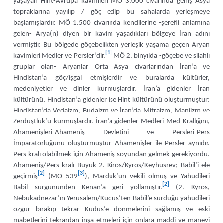
yaşayan Hint-Avrupa kavimleri MÖ 3.000 civarında geniş Asya
topraklarına yayılıp / göç edip bu sahalarda yerleşmeye
başlamışlardır. MÖ 1.500 civarında kendilerine -şerefli anlamına
gelen- Arya(n) diyen bir kavim yaşadıkları bölgeye İran adını
vermiştir. Bu bölgede göçebelikten yerleşik yaşama geçen Aryan
[1]
kavimleri Medler ve Persler’dir.
MÖ 2. binyılda -göçebe ve silahlı
gruplar olan- Aryanlar Orta Asya civarlarından İran’a ve
Hindistan’a göç/işgal etmişlerdir ve buralarda kültürler,
medeniyetler ve dinler kurmuşlardır. İran’a gidenler İran
kültürünü, Hindistan’a gidenler ise Hint kültürünü oluşturmuştur:
Hindistan’da Vedaizm, Budaizm ve İran’da Mitraizm, Maniizm ve
Zerdüştlük’ü kurmuşlardır. İran’a gidenler Medleri-Med Krallığını,
Ahamenişleri-Ahameniş Devletini ve Persleri-Pers
İmparatorluğunu oluşturmuştur. Ahamenişler ile Persler aynıdır.
Pers kralı olabilmek için Ahameniş soyundan gelmek gerekiyordu.
Ahameniş/Pers kralı Büyük 2. Kiros/Kyros/Keyhüsrev; Babil’i ele
[2]
[3]
geçirmiş
(MÖ 539
), Marduk’un vekili olmuş ve Yahudileri
[2]
Babil sürgününden Kenan’a geri yollamıştır.
(2. Kyros,
Nebukadnezar’ın Yerusalem/Kudüs’ten Babil’e sürdüğü yahudileri
özgür bırakıp tekrar Kudüs’e dönmelerini sağlamış ve eski
mabetlerini tekrardan inşa etmeleri için onlara maddi ve manevi