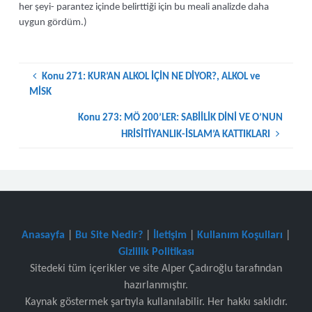
her şeyi- parantez içinde belirttiği için bu meali analizde daha
uygun gördüm.)
Konu 271: KUR’AN ALKOL İÇİN NE DİYOR?, ALKOL ve
MİSK
Konu 273: MÖ 200’LER: SABİİLİK DİNİ VE O’NUN
HRİSİTİYANLIK-İSLAM’A KATTIKLARI
Anasayfa
|
Bu Site Nedir?
|
İletişim
|
Kullanım Koşulları
|
Gizlilik Politikası
Sitedeki tüm içerikler ve site Alper Çadıroğlu tarafından
hazırlanmıştır.
Kaynak göstermek şartıyla kullanılabilir. Her hakkı saklıdır.