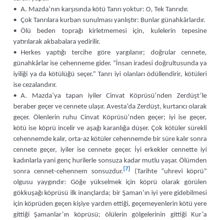
• A. Mazda’nın karşısında kötü Tanrı yoktur: O, Tek Tanrıdır.
• Çok Tanrılara kurban sunulması yanlıştır: Bunlar günahkârlardır.
• Ölü beden toprağı kirletmemesi için, kulelerin tepesine
yatırılarak akbabalara yedirilir.
• Herkes yaptığı tercihe göre yargılanır; doğrular cennete,
günahkârlar ise cehenneme gider. “İnsan iradesi doğrultusunda ya
iyiliği ya da kötülüğü seçer.” Tanrı iyi olanları ödüllendirir, kötüleri
ise cezalandırır.
• A. Mazda’ya tapan iyiler Cinvat Köprüsü’nden Zerdüşt’le
beraber geçer ve cennete ulaşır. Avesta’da Zerdüşt, kurtarıcı olarak
geçer. Ölenlerin ruhu Cinvat Köprüsü’nden geçer; iyi ise geçer,
kötü ise köprü incelir ve aşağı karanlığa düşer. Çok kötüler sürekli
cehennemde kalır, orta-az kötüler cehennemde bir süre kalır sonra
cennete geçer, iyiler ise cennete geçer. İyi erkekler cennette iyi
kadınlarla yani genç hurilerle sonsuza kadar mutlu yaşar. Ölümden
[7]
sonra cennet-cehennem sonsuzdur.
(Tarihte “uhrevi köprü”
olgusu yaygındır: Göğe yükselmek için köprü olarak görülen
gökkuşağı köprüsü ilk inançlarda; bir Şaman’ın iyi yere gidebilmesi
için köprüden geçen kişiye yardım ettiği, geçemeyenlerin kötü yere
gittiği Şamanlar’ın köprüsü; ölülerin gölgelerinin gittiği Kur’a