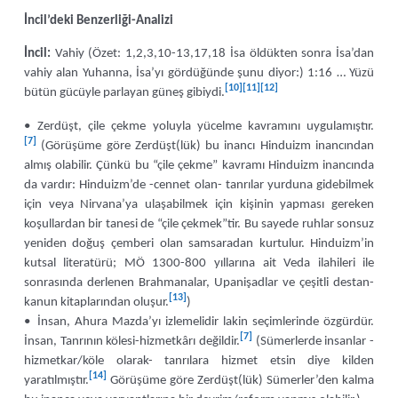
İncil’deki Benzerliği-Analizi
İncil:
Vahiy (Özet: 1,2,3,10-13,17,18 İsa öldükten sonra İsa’dan
vahiy alan Yuhanna, İsa’yı gördüğünde şunu diyor:) 1:16 … Yüzü
[10]
[11]
[12]
bütün gücüyle parlayan güneş gibiydi.
• Zerdüşt, çile çekme yoluyla yücelme kavramını uygulamıştır.
[7]
(Görüşüme göre Zerdüşt(lük) bu inancı Hinduizm inancından
almış olabilir. Çünkü bu “çile çekme” kavramı Hinduizm inancında
da vardır: Hinduizm’de -cennet olan- tanrılar yurduna gidebilmek
için veya Nirvana’ya ulaşabilmek için kişinin yapması gereken
koşullardan bir tanesi de “çile çekmek”tir. Bu sayede ruhlar sonsuz
yeniden doğuş çemberi olan samsaradan kurtulur. Hinduizm’in
kutsal literatürü; MÖ 1300-800 yıllarına ait Veda ilahileri ile
sonrasında derlenen Brahmanalar, Upanişadlar ve çeşitli destan-
[13]
kanun kitaplarından oluşur.
)
• İnsan, Ahura Mazda’yı izlemelidir lakin seçimlerinde özgürdür.
[7]
İnsan, Tanrının kölesi-hizmetkârı değildir.
(Sümerlerde insanlar -
hizmetkar/köle olarak- tanrılara hizmet etsin diye kilden
[14]
yaratılmıştır.
Görüşüme göre Zerdüşt(lük) Sümerler’den kalma