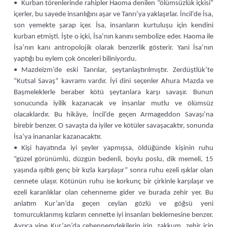
• Kurban törenlerinde rahipler Haoma denilen “ölümsüzlük içkisi”
içerler, bu sayede insanlığını aşar ve Tanrı’ya yaklaşırlar. İncil’de İsa,
son yemekte şarap içer. İsa, insanların kurtuluşu için kendini
kurban etmişti. İşte o içki, İsa’nın kanını sembolize eder. Haoma ile
İsa’nın kanı antropolojik olarak benzerlik gösterir. Yani İsa’nın
yaptığı bu eylem çok önceleri biliniyordu.
• Mazdeizm’de eski Tanrılar, şeytanlaştırılmıştır. Zerdüştlük’te
“Kutsal Savaş” kavramı vardır. İyi dini seçenler Ahura Mazda ve
Başmeleklerle beraber kötü şeytanlara karşı savaşır. Bunun
sonucunda iyilik kazanacak ve insanlar mutlu ve ölümsüz
olacaklardır. Bu hikâye, İncil’de geçen Armageddon Savaşı’na
birebir benzer. O savaşta da iyiler ve kötüler savaşacaktır, sonunda
İsa’ya inananlar kazanacaktır.
• Kişi hayatında iyi şeyler yapmışsa, öldüğünde kişinin ruhu
“güzel görünümlü, düzgün bedenli, boylu poslu, dik memeli, 15
yaşında ışıltılı genç bir kızla karşılaşır” sonra ruhu ezeli ışıklar olan
cennete ulaşır. Kötünün ruhu ise korkunç bir çirkinle karşılaşır ve
ezeli karanlıklar olan cehenneme gider ve burada zehir yer. Bu
anlatım Kur’an’da geçen ceylan gözlü ve göğsü yeni
tomurcuklanmış kızların cennette iyi insanları beklemesine benzer.
Ayrıca yine Kur’an’da cehennemdekilerin irin, zakkum, zehir içip