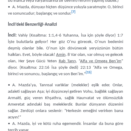
bu inanca veya varyantlarına bir devrim/reform yapmış olabilir.)
• A. Mazda, dünyayı hiçten düşünce yoluyla yaratmıştır. O, birinci
[7]
ve sonuncudur; başlangıç ve sondur.
İncil’deki Benzerliği-Analizi
İncil:
Vahiy (Kısaltma: 1:1,4-6 Yuhanna, İsa için şöyle diyor) 1:7
İşte bulutlarla geliyor! Her göz O’nu görecek, O’nun bedenini
deşmiş olanlar bile. O’nun için dövünecek yeryüzünün bütün
halkları. Evet, böyle olacak!
Amin
. 8 Var olan, var olmuş ve gelecek
olan, Her Şeye Gücü Yeten
Rab Tanrı
, “
Alfa ve Omega Ben’im
”
diyor. (Kısaltma: 22:16 İsa şöyle dedi) 22:13 “Alfa ve Omega,
[15]
birinci ve sonuncu, başlangıç ve son Ben’im.”
• A. Mazda’ya, Tanrısal varlıklar (melekler) eşlik eder. Onlar,
adaleti sağlayan Aşa; iyi düşünceyi getiren Vohu, bağlılık sağlayan
Armaiti, güç veren Khşathra, sağlık Haurvatat ve ölümsüzlük
Ameretat adındaki baş meleklerdir. Bunlar dünyanın düzenini
sağlar. Zerdüşt onlara seslenir: “Herkesin emeğini verirken bana
acıyın!”
• A. Mazda, iyi ve kötü ruha egemendir. İnsanlar da buna göre
tercih yapar.