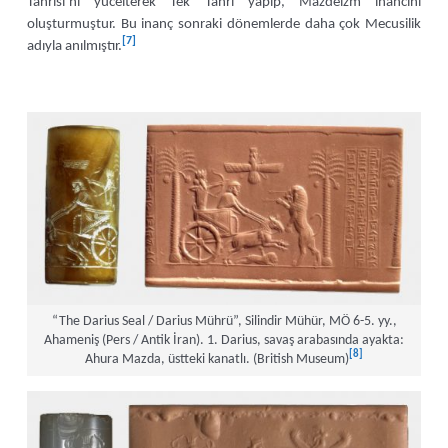
Tanrısı’nı yücelterek Tek Tanrı yapıp, Mazdeizm inancını
oluşturmuştur. Bu inanç sonraki dönemlerde daha çok Mecusilik
[7]
adıyla anılmıştır.
“The Darius Seal / Darius Mührü”, Silindir Mühür, MÖ 6-5. yy.,
Ahameniş (Pers / Antik İran). 1. Darius, savaş arabasında ayakta:
[8]
Ahura Mazda, üstteki kanatlı. (British Museum)