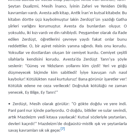
Şeytan Dualizmi, Mesih İnancı, İyinin Zaferi ve Yeniden Diriliş
kavramları vardı. Avesta adlı kitap, Antik İran’ın kutsal kitabıdır. Bu
kitabın dörtte üçü kaybolmuştur lakin Zerdüşt’ün yazdığı Gatha
şiirleri varlığını korumuştur. Avesta da bunlardan oluşur. O
yoksuldu, iki kızı vardı ve din rahibiydi. Peygamber olarak da ifade
edilen Zerdüşt, öğretilerini çevreye yaydı fakat onlar bunu
reddettiler. O, bir aşiret reisinin yanına sığındı. Reis onu korudu.
Yoksullar ve dostlardan oluşan bir cemiyet kurdu. Cemiyet çeşitli
silahlarla kendisini korudu. Avesta’da Zerdüşt Tanrı’ya şöyle
seslenir: “Güneş ve Yıldızların yollarını kim çizdi! Yeri ve göğü
düşmeyecek biçimde kim sabitledi! İyiye kavuşan ruh nasıl
kaybolur! Kötülükten nasıl kurtuluruz! Bana görünür işaretler ver!
Kötülük edene ne ceza verilecek! Doğruluk kötülüğü ne zaman
yenecek, Ey Bilge, Ey Tanrı!”
• Zerdüşt, Mesih olarak görülür: “O gökte doğdu ve yere indi.
Parıl parıl nur içinde parlıyordu. O doğdu, bitkiler ve sular sevindi,
artık Mazdeizm yedi kıtaya yayılacak! Kutsal sözleriyle şeytanları,
devleri kaçırdı!” Mazdeizm’de doğaüstü-mistik ışık ve şeytanlarla
[7]
savaş kavramları sık sık geçer.