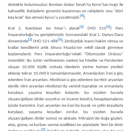
destekte bulunmuştur. Bundan dolayı Tanah’ta Kyros’tan övgü ile
bahsedilir. Rahiplerin güvenini kazanması ve rahiplerin onu “dört
[4]
kıta kralı” ilan etmesi Kyros’u yüceltmiştir.
)
[2]
[5]
Kral 2. Kambises ise Mısır’ı alarak
(MÖ 525
) Pers
İmparatorluğu’nu genişletmiştir. Sonrasındaki Kral 1. Darius/Dara
[2]
[5]
döneminde
(MÖ 521-486
) Zerdüştlük inancı hakim olmuş ve
krallar kendilerini artık Ahura Mazda’nın vekili olarak görmeye
başlamışlardı. Pers İmparatorluğu’ndaki “Ölümsüzler Ordusu”
önemlidir: Bu ismin verilmesinin nedeni ise Medler ve Perslerden
oluşan 10.000 kişilik orduda ölenlerin yerine hemen yenileri
eklenip tekrar 10.000’e tamamlanmasıdır. Aryanlardan İran’a göç
edenlere İran aryanları, Hindistan’a göç edenlere ise Hint aryanları
denilir. Hint aryanları Hindistan’da verimli topraklar ve ormanlarla
karşılaşır, yaşama koşulları kolaydır, bu yüzden burada
oluşan/gelişen dinler soyuttur ve insanın kendi iç hesaplaşmalarını
içinde barındırır. İran aryanları ise İran’da kurak ve çetin koşullarla
karşılaşır, yaşama koşulları zordur, bu yüzden burada
oluşan/gelişen dinler somut ve akılcıdır. Mitraizm’de doğa güçleri,
ateş, güneş ve kurban verme özellikleri ön plandadır. Yeni bir dinin
[2]