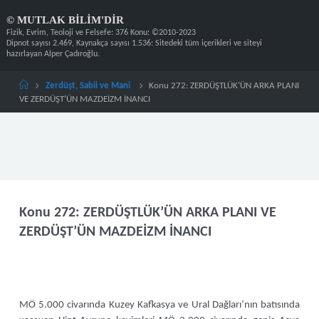
Skip
©
M
U
T
L
A
K
B
I
L
I
M
'
D
I
R
to
content
Home
Zerdüşt, Sabii ve Mani
Konu 272: ZERDÜŞTLÜK’ÜN ARKA PLANI
VE ZERDÜŞT’ÜN MAZDEİZM İNANCI
Konu 272: ZERDÜŞTLÜK’ÜN ARKA PLANI VE
ZERDÜŞT’ÜN MAZDEİZM İNANCI
MÖ 5.000 civarında Kuzey Kafkasya ve Ural Dağları’nın batısında