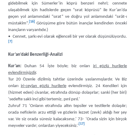
gidebilmek için Sümerler’in köprü benzeri nehri; cennete
ulaşabilmek için hadislerde geçen “sırat köprüsü” ile Kur’an’da
geçen yol anlamındaki “sırat” ve doğru yol anlamındaki “sırât-ı
[16]
müstakîm”.
Görüşüme göre bütün inançlar kendinden önceki
inançların varyantıdır.)
• Cennet, şarkı evi olarak eğlenceli bir yer olarak düşünülüyordu.
[7]
Kur’an’daki Benzerliği-Analizi
Kur’an:
Duhan 54 İşte böyle; biz onları
iri gözlü hurilerle
evlendirmişizdir
.
Tur 20 Özenle dizilmiş tahtlar üzerinde yaslanmışlardır. Ve Biz
onları
iri-ceylan gözlü hurilerle
evlendirmişiz. 24 Kendileri için
(hizmet eden) civanlar, etrafında dönüp dolaşırlar; sanki (her biri)
‘sedefte saklı inci gibi tertemiz, pırıl pırıl.’
Zuhruf 71 ‘Onların etrafında altın tepsiler ve testilerle dolaşılır;
orada nefislerin arzu ettiği ve gözlerin lezzet (zevk) aldığı her şey
var. Ve siz orada süresiz kalacaksınız.’ 73- ‘Orada sizin için birçok
[17]
meyveler vardır; onlardan yiyeceksiniz.’