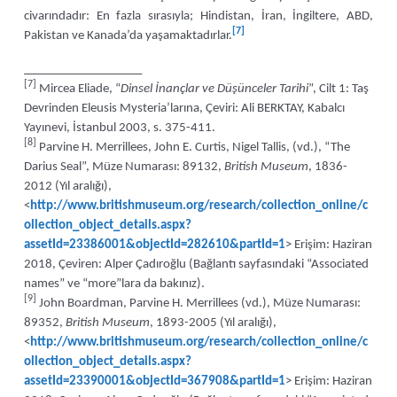
civarındadır: En fazla sırasıyla; Hindistan, İran, İngiltere, ABD,
[7]
Pakistan ve Kanada’da yaşamaktadırlar.
___________________
[7]
Mircea Eliade, “
Dinsel İnançlar ve Düşünceler Tarihi
”, Cilt 1: Taş
Devrinden Eleusis Mysteria’larına, Çeviri: Ali BERKTAY, Kabalcı
Yayınevi, İstanbul 2003, s. 375-411.
[8]
Parvine H. Merrillees, John E. Curtis, Nigel Tallis, (vd.), “The
Darius Seal”, Müze Numarası: 89132,
British Museum
, 1836-
2012 (Yıl aralığı),
<
http://www.britishmuseum.org/research/collection_online/c
ollection_object_details.aspx?
assetId=23386001&objectId=282610&partId=1
> Erişim: Haziran
2018, Çeviren: Alper Çadıroğlu (Bağlantı sayfasındaki “Associated
names” ve “more”lara da bakınız).
[9]
John Boardman, Parvine H. Merrillees (vd.), Müze Numarası:
89352,
British Museum
, 1893-2005 (Yıl aralığı),
<
http://www.britishmuseum.org/research/collection_online/c
ollection_object_details.aspx?
assetId=23390001&objectId=367908&partId=1
> Erişim: Haziran