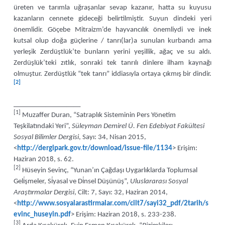
üreten ve tarımla uğraşanlar sevap kazanır, hatta su kuyusu
kazanların cennete gideceği belirtilmiştir. Suyun dindeki yeri
önemlidir. Göçebe Mitraizm’de hayvancılık önemliydi ve inek
kutsal olup doğa güçlerine / tanrı(lar)a sunulan kurbandı ama
yerleşik Zerdüştlük’te bunların yerini yeşillik, ağaç ve su aldı.
Zerdüşlük’teki zıtlık, sonraki tek tanrılı dinlere ilham kaynağı
olmuştur. Zerdüştlük “tek tanrı” iddiasıyla ortaya çıkmış bir dindir.
[2]
___________________
[1]
Muzaffer Duran, “Satraplık Sisteminin Pers Yönetim
Teşkilatındaki Yeri”,
Süleyman Demirel Ü. Fen Edebiyat Fakültesi
Sosyal Bilimler Dergisi
, Sayı: 34, Nisan 2015,
<
http://dergipark.gov.tr/download/issue-file/1134
> Erişim:
Haziran 2018, s. 62.
[2]
Hüseyin Sevinç, “Yunan’ın Çağdaşı Uygarlıklarda Toplumsal
Geli̇şmeler, Si̇yasal ve Di̇nsel Düşünüş”,
Uluslararası Sosyal
Araştırmalar Dergisi
, Cilt: 7, Sayı: 32, Haziran 2014,
<
http://www.sosyalarastirmalar.com/cilt7/sayi32_pdf/2tarih/s
evinc_huseyin.pdf
> Erişim: Haziran 2018, s. 233-238.
[3]