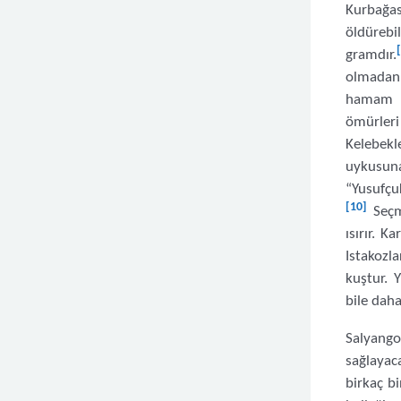
Kurbağas
öldürebi
gramdır.
olmadan 
hamam bö
ömürler
Kelebekle
uykusuna
“Yusufçu
[10]
Seçme
ısırır. K
Istakozla
kuştur. 
bile daha
Salyango
sağlayac
birkaç b