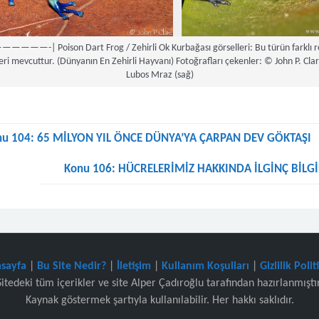
—————-| Poison Dart Frog / Zehirli Ok Kurbağası görselleri: Bu türün farklı r
eri mevcuttur. (Dünyanın En Zehirli Hayvanı) Fotoğrafları çekenler: © John P. Clar
Lubos Mraz (sağ)
nu 104: 65 MİLYON YIL ÖNCE DÜNYA’YA ÇARPAN DEV GÖKTAŞI
Konu 106: HÜCRELERİMİZ HAKKINDA İLGİNÇ BİLGİ
sayfa
|
Bu Site Nedir?
|
İletişim
|
Kullanım Koşulları
|
Gizlilik Polit
Sitedeki tüm içerikler ve site Alper Çadıroğlu tarafından hazırlanmıştır
Kaynak göstermek şartıyla kullanılabilir. Her hakkı saklıdır.