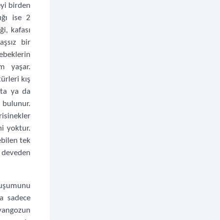
yi birden
ığı ise 2
, kafası
aşsız bir
ebeklerin
m yaşar.
ürleri kış
ta ya da
 bulunur.
risinekler
ni yoktur.
ebilen tek
r deveden
oluşumunu
da sadece
lyangozun