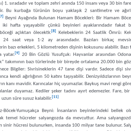
ı) 1. sıradadır ve toplam zehri anında 150 insanı veya 30 bin fare
lir. Bu kurbağa türünün boyu yaklaşık 2 santimetre ve ağırl
[7]
Beyni Ayağında Bulunan Hamam Böcekleri: Bir Hamam Böceği
iki hafta yaşayabilir çünkü beyinleri ayaklarındadır fakat b
[8]
ceği açlıktan ölecektir.
Kelebeklerin 24 Saatlik Ömrü: Kel
i 24 saat veya 1-2 ay arasındadır. Bazıları birkaç mevsi
rin bazı erkekleri, 5 kilometreden dişinin kokusunu alabilir. Bazı t
[9]
 yatar.
20 Bin Gözlü Yusufçuk: Hayvanlar arasından Odona
k” takımının bazı türlerinde bir bireyde ortalama 20.000 bin göz
ce Bilgiler: Sivrisineklerin 47 tane dişi vardır. Sadece dişi siv
arınca kendi ağırlığının 50 katını taşıyabilir. Denizyıldızlarının bey
rın kanı mavidir. Karıncalar hiç uyumazlar. Baykuş mavi rengi gör
Yılanlar duyamaz. Kediler şeker tadını ayırt edemezler. Fare, bi
[11]
 uzun süre susuz kalabilir.
z-Böcek-Yumuşakça Beyni: İnsanların beyinlerindeki bellek 
ak temel hücreler salyangozda da mevcuttur. Ama salyangoz
in sinir hücresi bulunurken, insanda 100 milyar tane bulunur. Sa