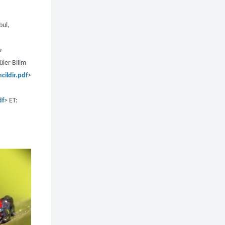
bul,
n
ler Bilim
ildir.pdf
>
df
> ET: