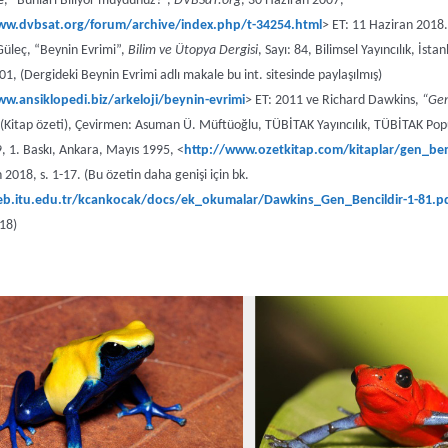
, “Bunları Biliyor muydunuz?”,
DVBSaT.org
, 30 Haziran 2007,
ww.dvbsat.org/forum/archive/index.php/t-34254.html
> ET: 11 Haziran 2018.
Güleç, “Beynin Evrimi”,
Bilim ve Ütopya Dergisi
, Sayı: 84, Bilimsel Yayıncılık, İstan
1, (Dergideki Beynin Evrimi adlı makale bu int. sitesinde paylaşılmış)
ww.ansiklopedi.biz/arkeloji/beynin-evrimi
> ET: 2011 ve Richard Dawkins,
“Ge
(Kitap özeti), Çevirmen: Asuman Ü. Müftüoğlu, TÜBİTAK Yayıncılık, TÜBİTAK Popü
9, 1. Baskı, Ankara, Mayıs 1995, <
http://www.ozetkitap.com/kitaplar/gen_benc
 2018, s. 1-17. (Bu özetin daha genişi için bk.
eb.itu.edu.tr/kcankocak/docs/ek_okumalar/Dawkins_Gen_Bencildir-1-81.p
18)