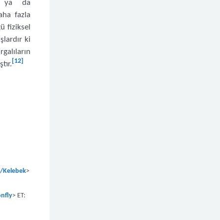
in ya da
aha fazla
 fiziksel
şlardır ki
galıların
[12]
tır.
i/Kelebek
>
onfly
> ET: