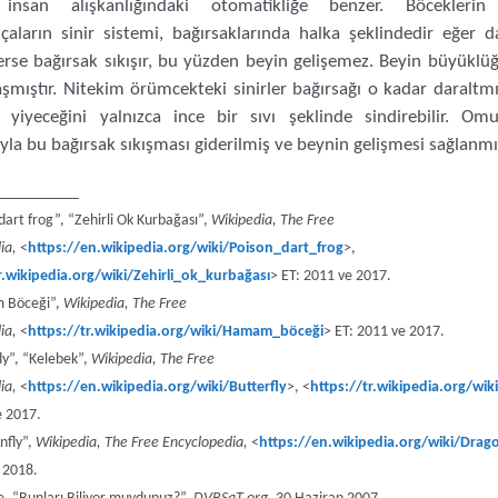
, insan alışkanlığındaki otomatikliğe benzer. Böcekler
aların sinir sistemi, bağırsaklarında halka şeklindedir eğer d
lerse bağırsak sıkışır, bu yüzden beyin gelişemez. Beyin büyüklüğü
aşmıştır. Nitekim örümcekteki sinirler bağırsağı o kadar daraltmı
yiyeceğini yalnızca ince bir sıvı şeklinde sindirebilir. Omur
la bu bağırsak sıkışması giderilmiş ve beynin gelişmesi sağlanmış
___________
dart frog”, “Zehirli Ok Kurbağası”,
Wikipedia, The Free
ia,
<
https://en.wikipedia.org/wiki/Poison_dart_frog
>,
r.wikipedia.org/wiki/Zehirli_ok_kurbağası
> ET: 2011 ve 2017.
Böceği”,
Wikipedia, The Free
ia,
<
https://tr.wikipedia.org/wiki/Hamam_böceği
> ET: 2011 ve 2017.
ly”, “Kelebek”,
Wikipedia, The Free
ia,
<
https://en.wikipedia.org/wiki/Butterfly
>, <
https://tr.wikipedia.org/wik
e 2017.
nfly”,
Wikipedia, The Free Encyclopedia,
<
https://en.wikipedia.org/wiki/Drag
 2018.