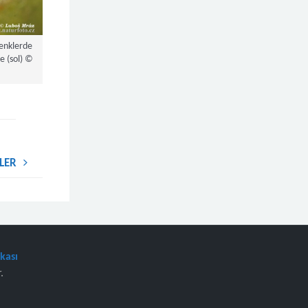
enklerde
e (sol) ©
LER
ikası
.