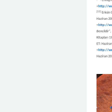
Entegre
<
http://w
[12]
Erksin 
Haziran 200
<
http://w
Bencildir”,
Kitapları 1
ET: Haziran
<
http://w
Haziran 20