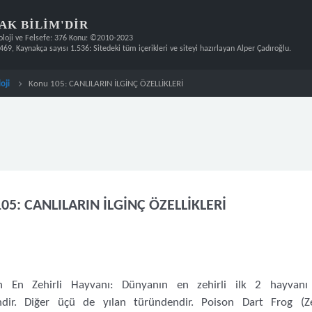
A
K
B
I
L
I
M
'
D
I
R
oji
Konu 105: CANLILARIN İLGİNÇ ÖZELLİKLERİ
05: CANLILARIN İLGİNÇ ÖZELLİKLERİ
n En Zehirli Hayvanı: Dünyanın en zehirli ilk 2 hayvanı
ndir. Diğer üçü de yılan türündendir. Poison Dart Frog (Ze