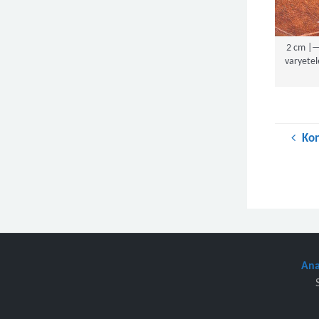
2 cm |—
varyetel
Ko
Ana