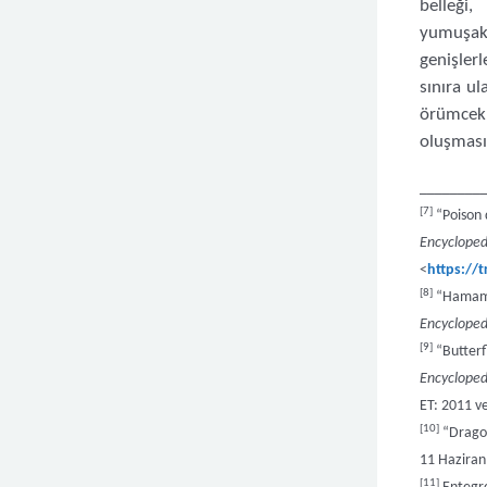
belleği
yumuşakç
genişler
sınıra ul
örümcek 
oluşmasıy
________
[7]
“Poison 
Encycloped
<
https://t
[8]
“Hamam 
Encycloped
[9]
“Butterf
Encycloped
ET: 2011 v
[10]
“Drago
11 Haziran
[11]