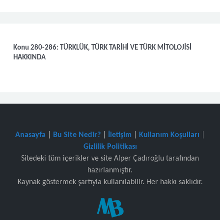
Konu 280-286: TÜRKLÜK, TÜRK TARİHİ VE TÜRK MİTOLOJİSİ
HAKKINDA
Anasayfa
|
Bu Site Nedir?
|
İletişim
|
Kullanım Koşulları
|
Gizlilik Politikası
Sitedeki tüm içerikler ve site Alper Çadıroğlu tarafından
hazırlanmıştır.
Kaynak göstermek şartıyla kullanılabilir. Her hakkı saklıdır.