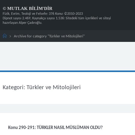
Skip
©
M
U
T
L
A
K
B
I
L
I
M
'
D
I
R
to
content
Home
Archive for category "Türkler ve Mitolojileri"
Kategori:
Türkler ve Mitolojileri
Konu 290-291: TÜRKLER NASIL MÜSLÜMAN OLDU?