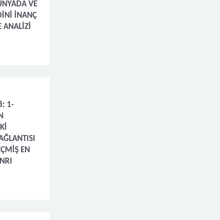
ÜNYADA VE
DİNİ İNANÇ
 ANALİZİ
: 1-
N
Kİ
AĞLANTISI
EÇMİŞ EN
NRI