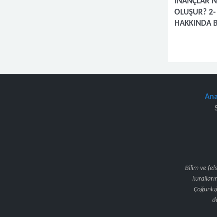
İNANÇLAR 
OLUŞUR? 2-
HAKKINDA 
Ana
Bilim ve fe
kuralları
Çoğunluğ
d