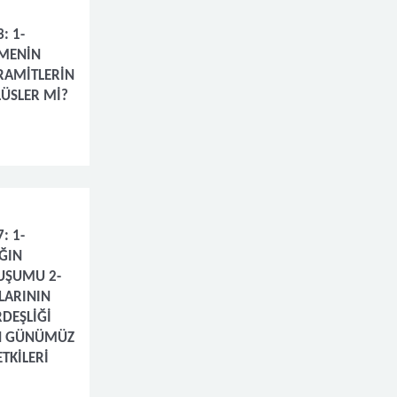
: 1-
MENİN
İRAMİTLERİN
ÜSLER Mİ?
: 1-
IĞIN
UŞUMU 2-
LARININ
RDEŞLİĞİ
 GÜNÜMÜZ
TKİLERİ