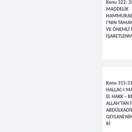
Konu 322: 2
MADDELİK
HAMMURAB
I’NIN TAMA
VE ÖNEMLİ
İŞARETLENM
Konu 315-31
HALLAC-I M
EL HAKK – B
ALLAH’TAN 
ABDÜLKADİ
GEYLANİ’Nİ
Rİ